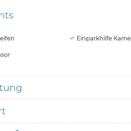
hts
reifen
Einparkhilfe Kame
sor
ttung
rt