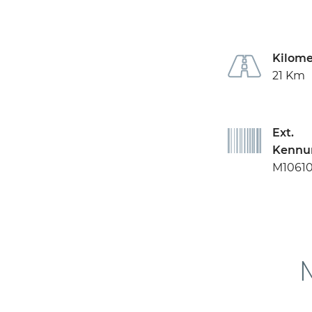
Kilome
21 Km
Ext.
Kennu
M1061