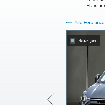
Hubraum: 
Alle Ford anz
Neuwagen