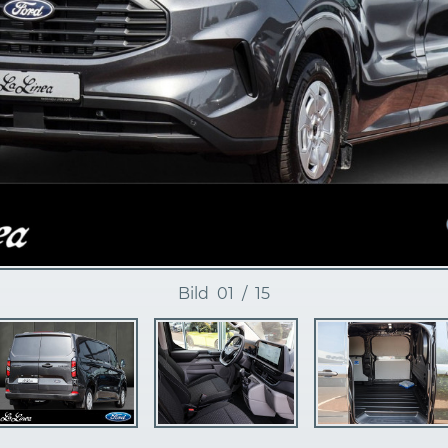
Bild
01
/
15