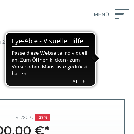
MENÜ
 280L1 Trend
51.280 €
-29 %
00,00 €*