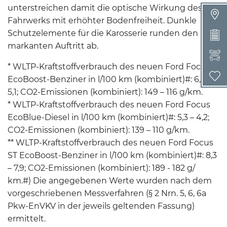
unterstreichen damit die optische Wirkung des
Fahrwerks mit erhöhter Bodenfreiheit. Dunkle
Schutzelemente für die Karosserie runden den
markanten Auftritt ab.
W
* WLTP-Kraftstoffverbrauch des neuen Ford Focus
EcoBoost-Benziner in l/100 km (kombiniert)#: 6,6 –
5,1; CO2-Emissionen (kombiniert): 149 – 116 g/km.
* WLTP-Kraftstoffverbrauch des neuen Ford Focus
EcoBlue-Diesel in l/100 km (kombiniert)#: 5,3 – 4,2;
CO2-Emissionen (kombiniert): 139 – 110 g/km.
** WLTP-Kraftstoffverbrauch des neuen Ford Focus
ST EcoBoost-Benziner in l/100 km (kombiniert)#: 8,3
– 7,9; CO2-Emissionen (kombiniert): 189 - 182 g/
km.#) Die angegebenen Werte wurden nach dem
vorgeschriebenen Messverfahren (§ 2 Nrn. 5, 6, 6a
Pkw-EnVKV in der jeweils geltenden Fassung)
ermittelt.