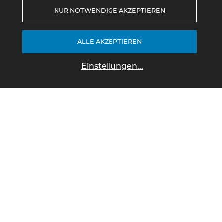
NUR NOTWENDIGE AKZEPTIEREN
ALLE AKZEPTIEREN
Einstellungen
...
Aktuelle Angebote
Gebrauchtwagen
Fahrzeugsuche über alle Marken
Unsere Standorte