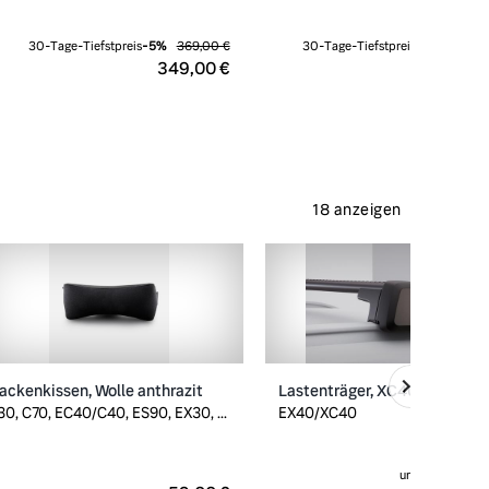
30-Tage-Tiefstpreis
-
5
%
369,00 €
30-Tage-Tiefstpreis
-
16
%
2.590
349,00 €
2.179,
18 anzeigen
ackenkissen, Wolle anthrazit
Lastenträger, XC40/EX40
30, C70, EC40/C40, ES90, EX30, ...
EX40/XC40
ursprünglich
299