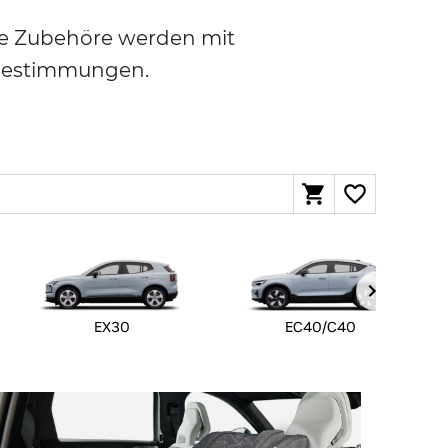
ere Zubehöre werden mit
sbestimmungen.
EX30
EC40/C40