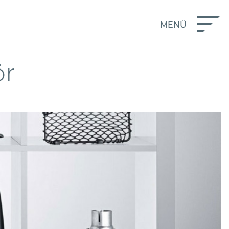
-Shop
MENÜ
ör