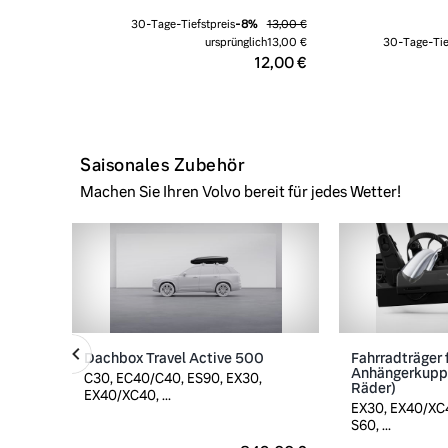
30-Tage-Tiefstpreis
-
8
%
13,00 €
ursprünglich
13,00 €
30-Tage-Tie
12,00 €
Saisonales Zubehör
Machen Sie Ihren Volvo bereit für jedes Wetter!
Dachbox Travel Active 500
Fahrradträger 
Anhängerkuppl
C30, EC40/C40, ES90, EX30,
Räder)
EX40/XC40, ...
EX30, EX40/XC4
S60, ...