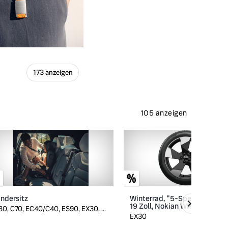
173 anzeigen
105 anzeigen
indersitz
Winterrad, "5-Speichen-Des
19 Zoll, Nokian WR Snowproo
30, C70, EC40/C40, ES90, EX30, ...
EX30