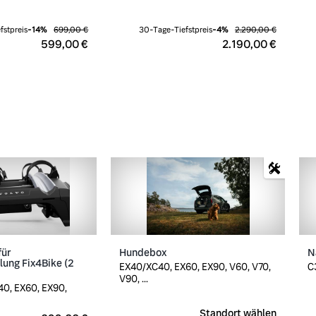
fstpreis
-
14
%
699,00 €
30-Tage-Tiefstpreis
-
4
%
2.290,00 €
599,00 €
2.190,00 €
für
Hundebox
N
ung Fix4Bike (2
EX40/XC40, EX60, EX90, V60, V70,
C
V90, ...
0, EX60, EX90,
Standort wählen