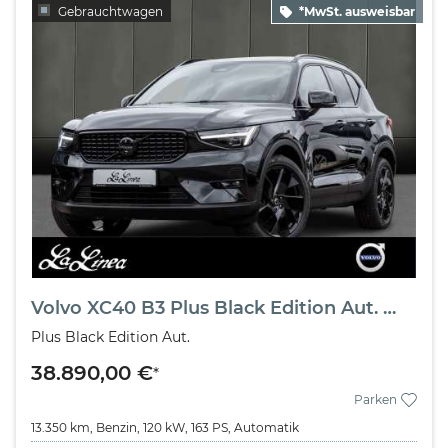
Gebrauchtwagen
*MwSt. ausweisbar
Volvo XC40 B3 Plus Black Edition Aut. Navi*PDC*LED
Plus Black Edition Aut.
38.890,00 €
*
Parken
13.350 km,
Benzin,
120 kW,
163 PS,
Automatik