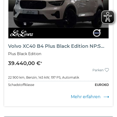
Volvo XC40 B4 Plus Black Edition NP:59.670,-//PANO/360°/HK
Plus Black Edition
39.440,00 €
*
Parken
22.900 km,
Benzin,
145 kW,
197 PS,
Automatik
Schadstoffklasse
EURO6D
Mehr erfahren