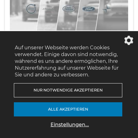
Auf unserer Webseite werden Cookies
verwendet. Einige davon sind notwendig,
während es uns andere ermöglichen, Ihre
Volvo XC40 B3 Plus Dark NP:54.300,-//PANO/BUSINESS-PAK.
Nutzererfahrung auf unserer Webseite für
Plus Dark
Sie und andere zu verbessern.
35.440,00 €
*
NUR NOTWENDIGE AKZEPTIEREN
Parken
22.000 km,
Benzin,
120 kW,
163 PS,
Automatik
Schadstoffklasse
EURO6D
ALLE AKZEPTIEREN
Mehr erfahren
Einstellungen
...