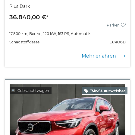
Plus Dark
36.840,00 €
*
Parken
17.800 km,
Benzin,
120 kW,
163 PS,
Automatik
Schadstoffklasse
EURO6D
Mehr erfahren
Gebrauchtwagen
*MwSt. ausweisbar