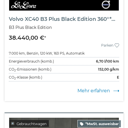
Volvo XC40 B3 Plus Black Edition 360°*Memory*Harman/Kardon
B3 Plus Black Edition
38.440,00 €
*
Parken
7.000 km,
Benzin,
120 kW,
163 PS,
Automatik
Energieverbrauch (komb.)
6,70
l/100 km
CO
-Emissionen (komb.)
152,00
g/km
2
CO
-Klasse (komb.)
E
2
Mehr erfahren
Gebrauchtwagen
*MwSt. ausweisbar