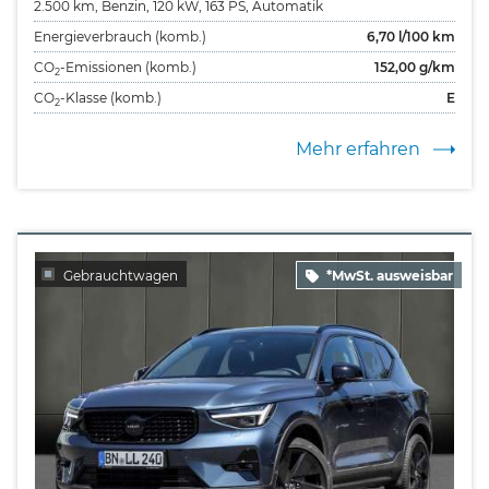
2.500 km,
Benzin,
120 kW,
163 PS,
Automatik
Energieverbrauch (komb.)
6,70
l/100 km
CO
-Emissionen (komb.)
152,00
g/km
2
CO
-Klasse (komb.)
E
2
Mehr erfahren
Gebrauchtwagen
*MwSt. ausweisbar