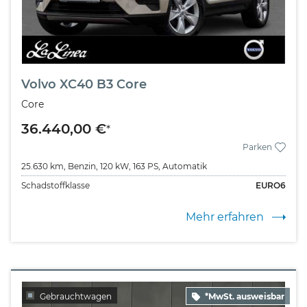
Volvo XC40 B3 Core
Core
36.440,00 €
*
Parken
25.630 km,
Benzin,
120 kW,
163 PS,
Automatik
Schadstoffklasse
EURO6
Mehr erfahren
Gebrauchtwagen
*MwSt. ausweisbar