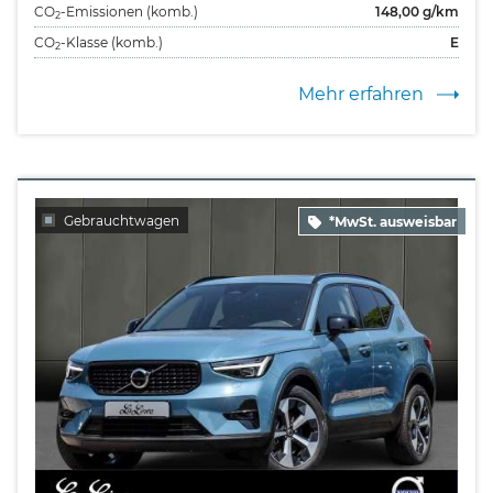
CO
-Emissionen (komb.)
148,00
g/km
2
CO
-Klasse (komb.)
E
2
Mehr erfahren
Gebrauchtwagen
*MwSt. ausweisbar