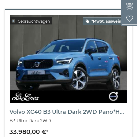
W
Gebrauchtwagen
*MwSt. ausweisbar
Volvo XC40 B3 Ultra Dark 2WD Pano*Harman/Kardon*360°*Memory
B3 Ultra Dark 2WD
33.980,00 €
*