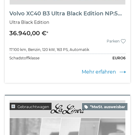
Volvo XC40 B3 Ultra Black Edition NP:55.410,-//BUSINESS-PAK/PANO
Ultra Black Edition
36.940,00 €
*
Parken
17.100 km,
Benzin,
120 kW,
163 PS,
Automatik
Schadstoffklasse
EURO6
Mehr erfahren
Gebrauchtwagen
*MwSt. ausweisbar