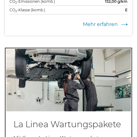
CO
-Emissionen (komb.)
152,00
g/km
2
CO
-Klasse (komb.)
E
2
Mehr erfahren
La Linea Wartungspakete