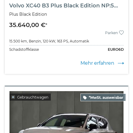
Volvo XC40 B3 Plus Black Edition NP:55.360,-//AHK/360°/HK
Plus Black Edition
35.640,00 €
*
Parken
15.500 km,
Benzin,
120 kW,
163 PS,
Automatik
Schadstoffklasse
EURO6D
Mehr erfahren
Gebrauchtwagen
*MwSt. ausweisbar