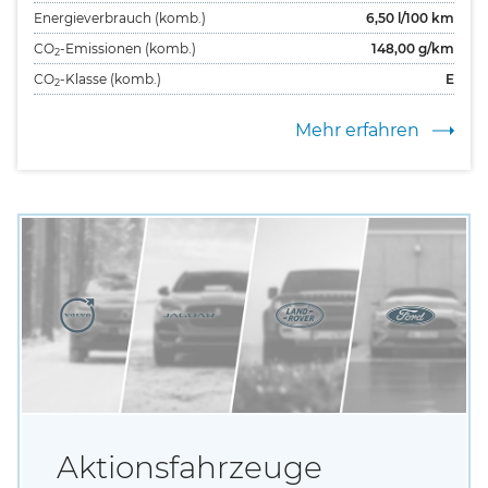
Energieverbrauch (komb.)
6,50
l/100 km
CO
-Emissionen (komb.)
148,00
g/km
2
CO
-Klasse (komb.)
E
2
Mehr erfahren
Aktionsfahrzeuge