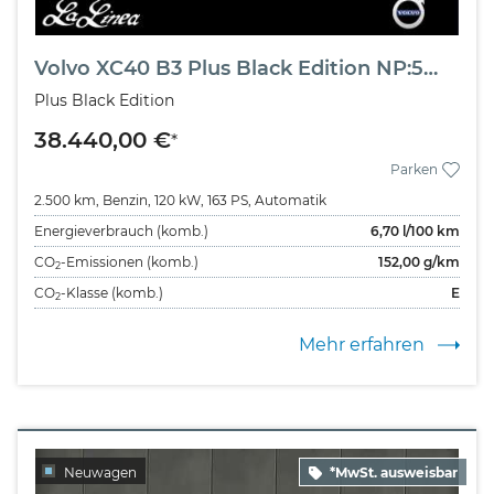
Volvo XC40 B3 Plus Black Edition NP:52.430,-//360°/PILOT ASSIST/BLIS
Plus Black Edition
38.440,00 €
*
Parken
2.500 km,
Benzin,
120 kW,
163 PS,
Automatik
Energieverbrauch (komb.)
6,70
l/100 km
CO
-Emissionen (komb.)
152,00
g/km
2
CO
-Klasse (komb.)
E
2
Mehr erfahren
Neuwagen
*MwSt. ausweisbar