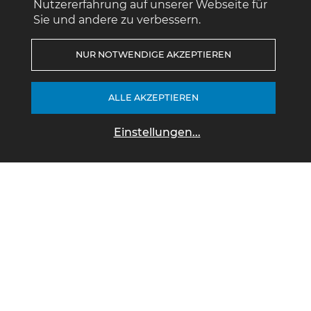
Nutzererfahrung auf unserer Webseite für
Sie und andere zu verbessern.
NUR NOTWENDIGE AKZEPTIEREN
ALLE AKZEPTIEREN
Einstellungen
...
Aktuelle Angebote
Gebrauchtwagen
Fahrzeugsuche über alle Marken