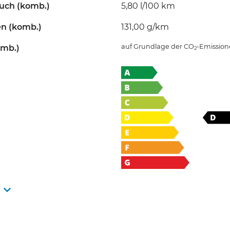
uch (komb.)
5,80 l/100 km
en (komb.)
131,00 g/km
auf Grundlage der CO
-Emissio
omb.)
2