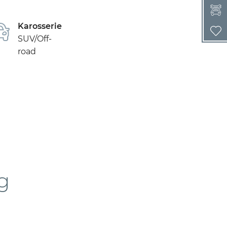
Karosserie
SUV/Off-
road
g