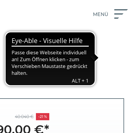
MENÜ
40.040 €
-21 %
90,00 €*