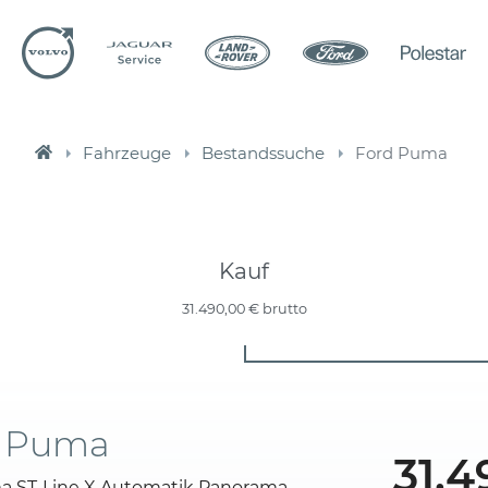
Fahrzeuge
Bestandssuche
Ford Puma
Kauf
31.490,00 €
brutto
d Puma
31.4
a ST-Line X Automatik Panorama-