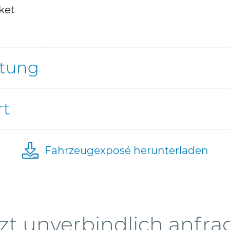
ket
ttung
rt
Fahrzeugexposé herunterladen
zt unverbindlich anfr