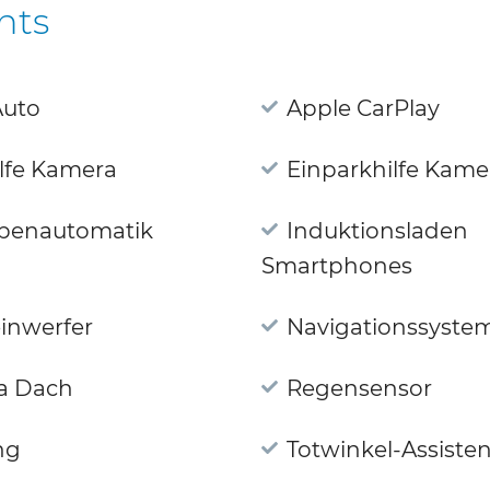
hts
Auto
Apple CarPlay
lfe Kamera
Einparkhilfe Kame
penautomatik
Induktionsladen
Smartphones
inwerfer
Navigationssyste
a Dach
Regensensor
ng
Totwinkel-Assisten