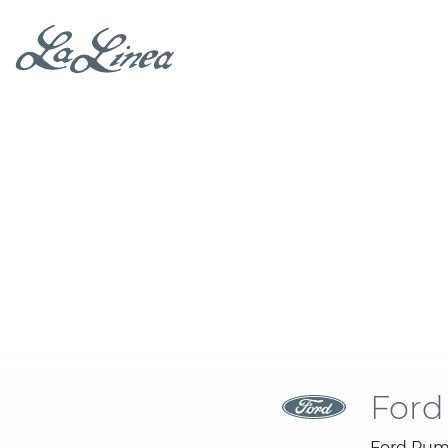
For
Ford Pum