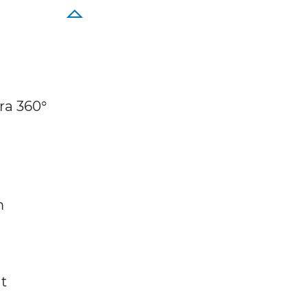
ra 360°
m
t