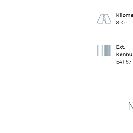
Kilome
8 Km
Ext.
Kennu
E41157