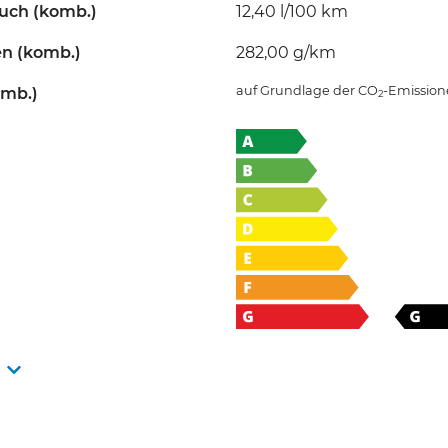
uch (komb.)
12,40 l/100 km
en (komb.)
282,00 g/km
auf Grundlage der CO
-Emissio
omb.)
2