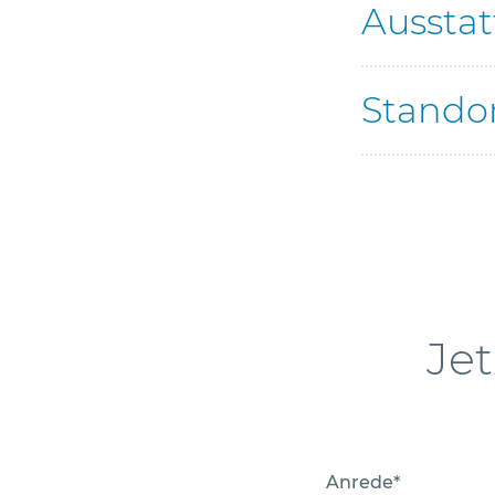
Aussta
Stando
Jet
Anrede*