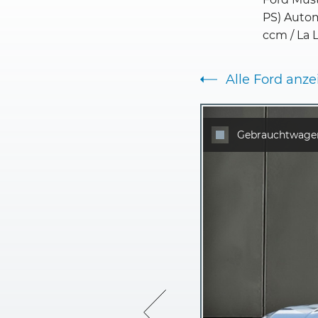
PS) Auto
ccm / La 
Alle Ford anz
Gebrauchtwage