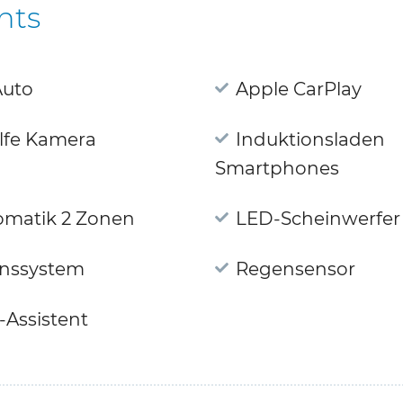
hts
Auto
Apple CarPlay
lfe Kamera
Induktionsladen
Smartphones
omatik 2 Zonen
LED-Scheinwerfer
onssystem
Regensensor
-Assistent