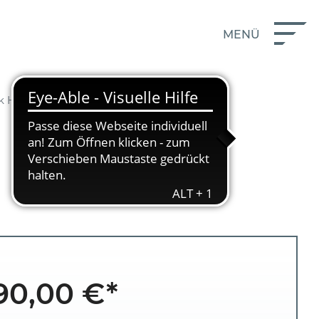
MENÜ
k Horse
90,00 €*