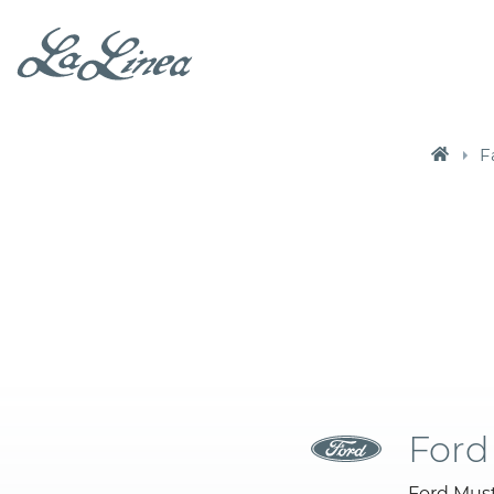
F
Ford
Ford Must