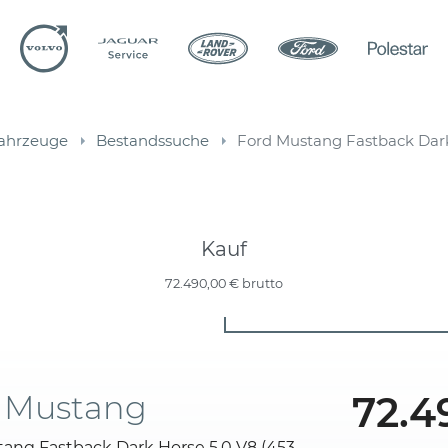
ahrzeuge
Bestandssuche
Ford Mustang Fastback Dar
Kauf
72.490,00 €
brutto
 Mustang
72.4
ang Fastback Dark Horse 5.0 V8 (453