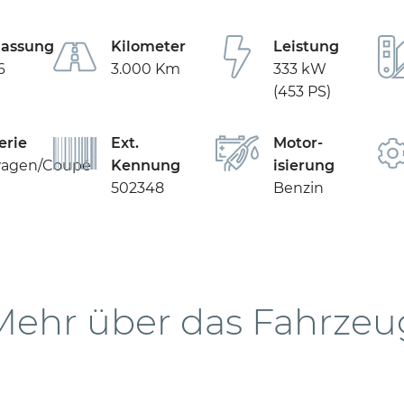
lassung
Kilometer
Leistung
6
3.000 Km
333 kW
(453 PS)
erie
Ext.
Motor­
wagen/Coupé
Kennung
isierung
502348
Benzin
Mehr über das Fahrzeu