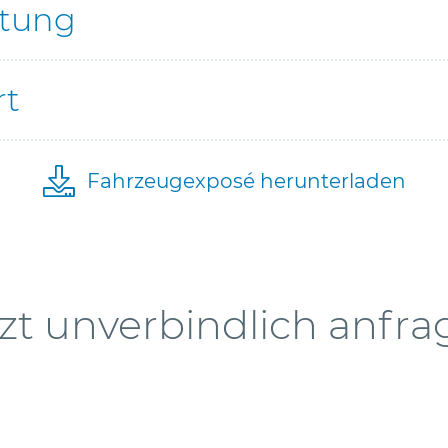
ttung
rt
Fahrzeugexposé herunterladen
zt unverbindlich anfr