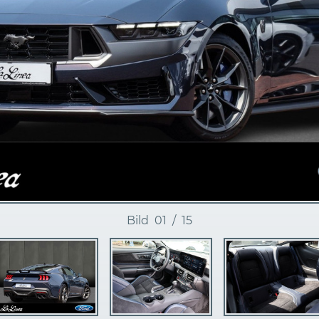
Bild
01
/
15